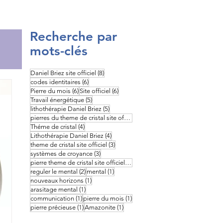
Recherche par
mots-clés
8 posts
Daniel Briez site officiel
(8)
6 posts
codes identitaires
(6)
6 posts
6 posts
Pierre du mois
(6)
Site officiel
(6)
5 posts
Travail énergétique
(5)
5 posts
lithothérapie Daniel Briez
(5)
4 posts
pierres du theme de cristal site officiel
(4)
4 posts
Théme de cristal
(4)
4 posts
Lithothérapie Daniel Briez
(4)
3 posts
theme de cristal site officiel
(3)
3 posts
systèmes de croyance
(3)
3 posts
pierre theme de cristal site officiel
(3)
2 posts
1 post
reguler le mental
(2)
mental
(1)
1 post
nouveaux horizons
(1)
1 post
arasitage mental
(1)
1 post
1 post
communication
(1)
pierre du mois
(1)
1 post
1 post
pierre précieuse
(1)
Amazonite
(1)