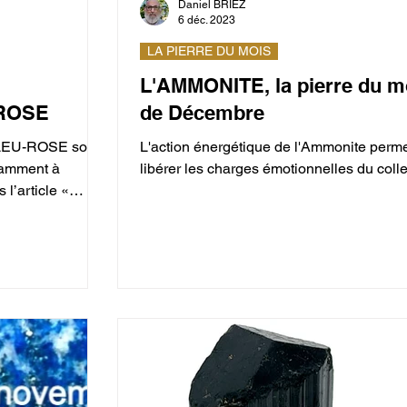
Daniel BRIEZ
6 déc. 2023
LA PIERRE DU MOIS
L'AMMONITE, la pierre du m
ROSE
de Décembre
BLEU-ROSE sont
L'action énergétique de l'Ammonite perm
samment à
libérer les charges émotionnelles du collec
 l’article «
ndonner le
liter leur
qu’au 2
n utilisant le
 L’Aigue-marine
e de