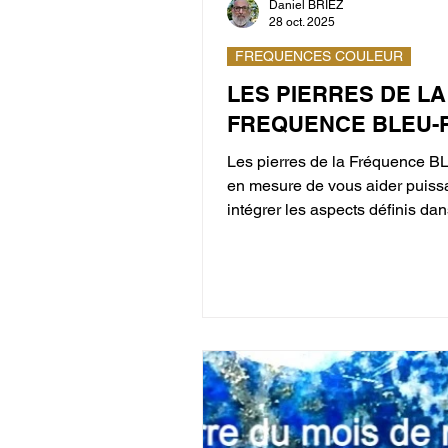
Daniel BRIEZ
28 oct. 2025
FREQUENCES COULEUR
LES PIERRES DE LA
FREQUENCE BLEU-
Les pierres de la Fréquence 
en mesure de vous aider puis
intégrer les aspects définis dans
LÂCHER-PRISE : comment aba
contrôle » et les fréquences-couleur Bleu et
Rose correspondantes. Pour faci
accession, vous bénéficiez jus
novembre d’une remise de 15% e
code de remise 251BLEU. Les pierres de la
Fréquence BLEU Aigue-marine
est considérée comme la pierr
communication par excel