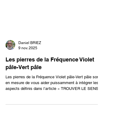
Daniel BRIEZ
9 nov. 2025
Les pierres de la Fréquence Violet
pâle-Vert pâle
Les pierres de la Fréquence Violet pâle-Vert pâle sont
en mesure de vous aider puissamment à intégrer les
aspects définis dans l’article « TROUVER LE SENS
DE CE QUE JE FAIS » du blog du site www.parfums-
de-couleur.com et les fréquences-couleur Violet et Vert
correspondantes. Pour faciliter leur accession, vous
bénéficiez jusqu’au 2 novembre d’une remise de 15%