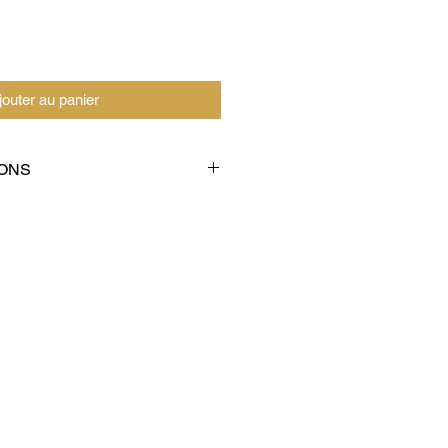
jouter au panier
ONS
iter les pollutions électro-
ieur.