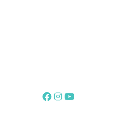
Suivez-nous sur :
Abonnez-vous
Et retrouvez votre Thème sur
www.le-theme-de-cristal.com
Le Combord