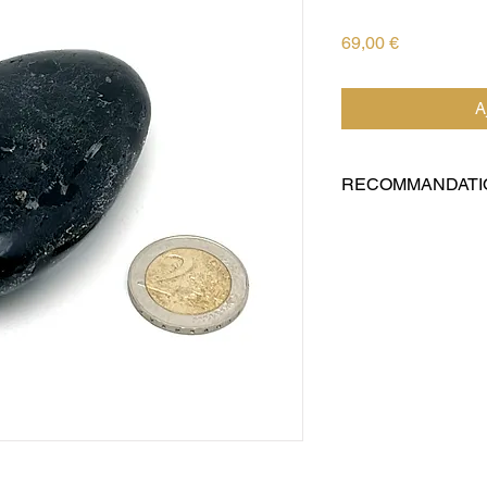
Prix
69,00 €
A
RECOMMANDATI
Recommandée pour tra
magnétiques en intér