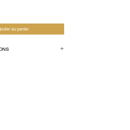
jouter au panier
ONS
iter les pollutions électro-
ieur.