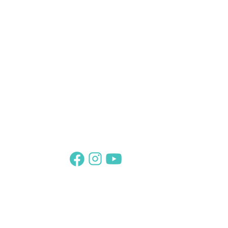
Suivez-nous sur :
Abonnez-vous
Et retrouvez votre Thème sur
www.le-theme-de-cristal.com
Le Combord