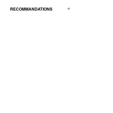
RECOMMANDATIONS
Recommandée pour traiter les
pollutions électro-magnétiques en
intérieur.
© 2023 Les Pierres du Thème de Cristal
Suivez-nous sur :
Abonnez-vous
Et retrouvez votre Thème sur
www.le-theme-de-cristal.com
Le Combord