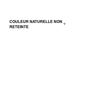
COULEUR NATURELLE NON
RETEINTE
© 2023 Les Pierres du Thème de Cristal
Suivez-nous sur :
Abonnez-vous