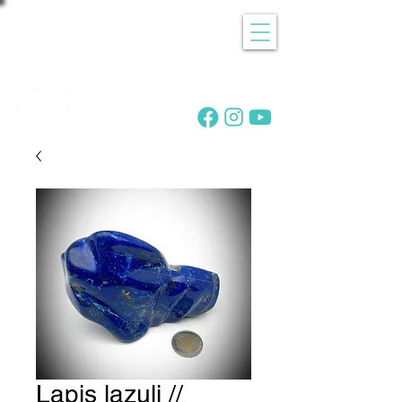
Recherche
de pierres
Lapis lazuli //