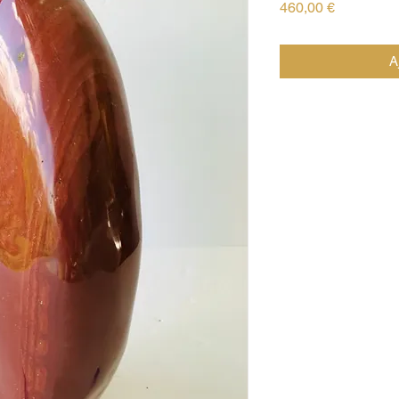
Prix
460,00 €
A