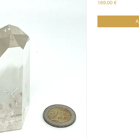
Prix
169,00 €
A