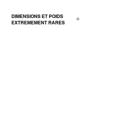
DIMENSIONS ET POIDS
EXTREMEMENT RARES
© 2023 Les Pierres du Thème de Cristal
Suivez-nous sur :
Abonnez-vous
Et retrouvez votre Thème sur
www.le-theme-de-cristal.com