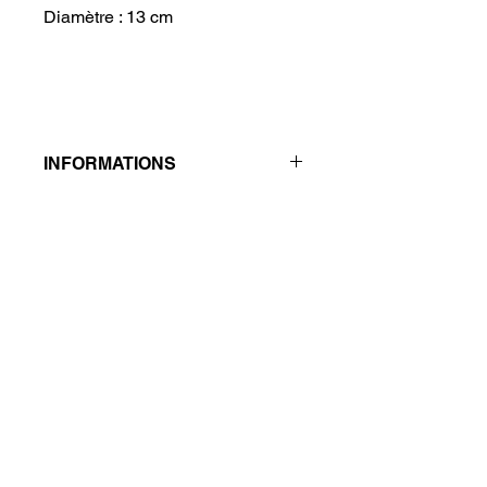
Diamètre : 13 cm
INFORMATIONS
De par son onde de forme, à poids
égal, une boule est beaucoup plus
puissante qu'une forme libre. Par
ailleurs, elle apporte une énergie plus
"ronde" qui leur permet une plus
grande douceur.
© 2023 Les Pierres du Thème de Cristal
Suivez-nous sur :