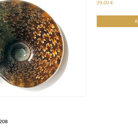
Prix
29,00 €
A
 208