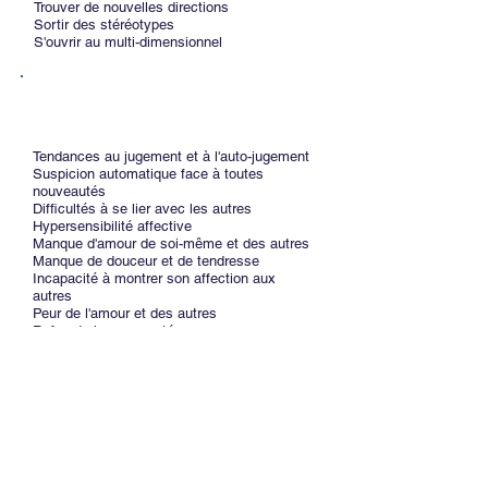
Trouver de nouvelles directions
Sortir des stéréotypes
S'ouvrir au multi-dimensionnel
À RÉGULER
Tendances au jugement et à l'auto-jugement
Suspicion automatique face à toutes
nouveautés
Difficultés à se lier avec les autres
Hypersensibilité affective
Manque d'amour de soi-même et des autres
Manque de douceur et de tendresse
Incapacité à montrer son affection aux
autres
Peur de l'amour et des autres
Refus de la nouveauté
Ressasser les blessures du passé
Idées fixes
Susceptibilité, agressivité
Addictions sous toutes formes (drogue,
alcool, affect, sexe, cigarettes, etc.)
Auto-sabotage