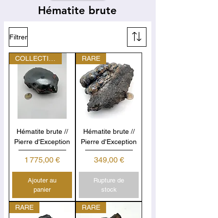
Hématite brute
Filtrer
COLLECTION PERSONNELLE
RARE
Hématite brute //
Hématite brute //
Pierre d'Exception
Pierre d'Exception
Prix
Prix
1 775,00 €
349,00 €
Ajouter au
Rupture de
panier
stock
RARE
RARE