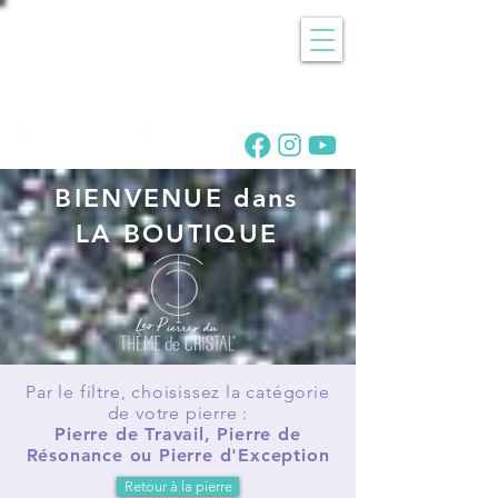
Recherche
de pierres
BIENVENUE dans
LA BOUTIQUE
Par le filtre, choisissez la catégorie
de votre pierre :
Pierre de Travail, Pierre de
Résonance ou Pierre d'Exception
Retour à la pierre