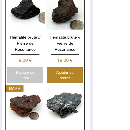
Hématite brute //
Hématite brute //
Pierre de
Pierre de
Résonance
Résonance
Prix
Prix
9,00 €
19,00 €
Rupture de
Ajouter au
stock
panier
RARE