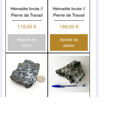
Hématite brute //
Hématite brute //
Pierre de Travail
Pierre de Travail
Prix
Prix
119,00 €
189,00 €
Rupture de
Ajouter au
stock
panier
Hématite brute //
Hématite brute //
Pierre de Travail
Pierre de Travail
Prix
Prix
119,00 €
199,00 €
Ajouter au
Ajouter au