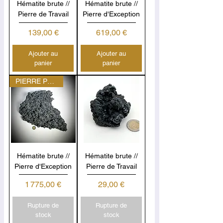
Hématite brute //
Hématite brute //
Pierre de Travail
Pierre d'Exception
Prix
Prix
139,00 €
619,00 €
Ajouter au
Ajouter au
panier
panier
PIERRE PERSONNELLE
Hématite brute //
Hématite brute //
Pierre d'Exception
Pierre de Travail
Prix
Prix
1 775,00 €
29,00 €
Rupture de
Rupture de
stock
stock