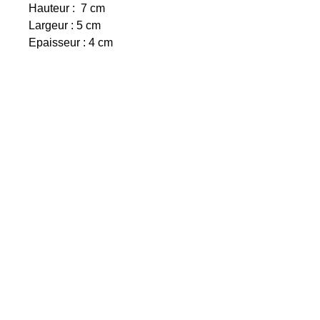
Hauteur : 7 cm
Largeur : 5 cm
Epaisseur : 4 cm
© 2023 Les Pierres du Thème de Cristal
Suivez-nous sur :
Abonnez-vous
Et retrouvez votre Thème sur
www.le-theme-de-cristal.com