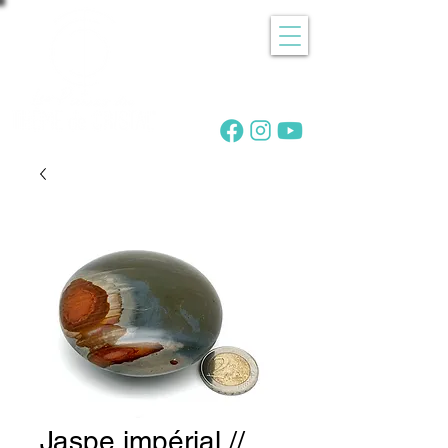
Recherche
de pierres
Jaspe impérial //