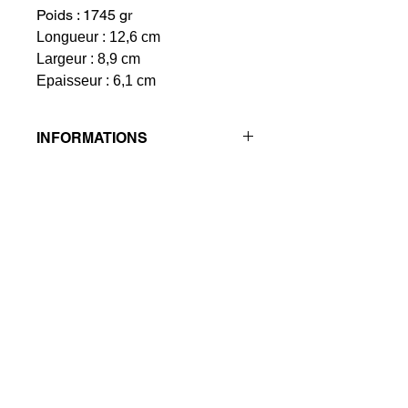
Poids : 1745 gr
Longueur : 12,6 cm
Largeur : 8,9 cm
Epaisseur : 6,1 cm
INFORMATIONS
Cette cristallisation d'une bulle
d'hématite brute aussi importante est
tout à fait exceptionnelle
. Elle n'a pas
été polie.
© 2023 Les Pierres du Thème de Cristal
Suivez-nous sur :