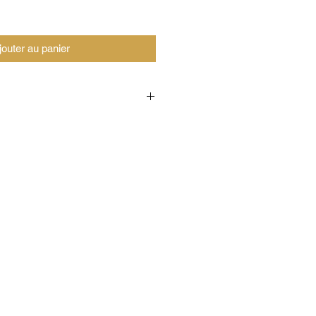
jouter au panier
oduit de l'examen de fin d'études
logie de Casablanca. L'examen de
i la taille d'une boule dans un
boules m'étaient ensuite vendue
ole.