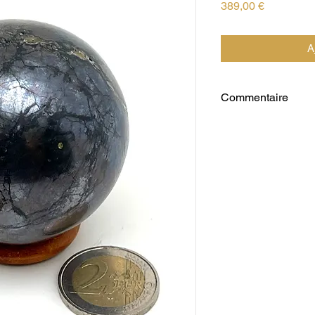
Prix
389,00 €
A
Commentaire
Cette boule est le pr
de l'école de minéra
fin d'année comprenan
cube de Galène. Les 
pour la caisse de l'éc