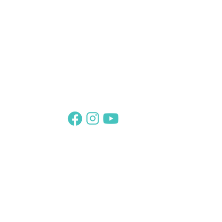
Suivez-nous sur :
Abonnez-vous
Et retrouvez votre Thème sur
www.le-theme-de-cristal.com
Le Combord
24 250 SAINT MARTIAL DE NABIRAT
briezdaniel1313@gmail.com
06 80 18 76 96