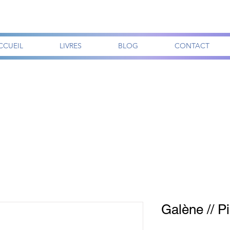
CCUEIL
LIVRES
BLOG
CONTACT
Galène // P