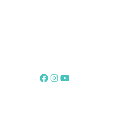
Suivez-nous sur :
Abonnez-vous
Et retrouvez votre Thème sur
www.le-theme-de-cristal.com
Le Combord
24 250 SAINT MARTIAL DE NABIRAT
briezdaniel1313@gmail.com