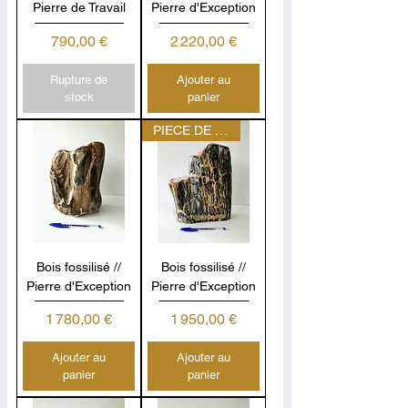
Pierre de Travail
Pierre d'Exception
Prix
Prix
790,00 €
2 220,00 €
Rupture de
Ajouter au
stock
panier
PIECE DE COLLECTION
Bois fossilisé //
Bois fossilisé //
Pierre d'Exception
Pierre d'Exception
Prix
Prix
1 780,00 €
1 950,00 €
Ajouter au
Ajouter au
panier
panier