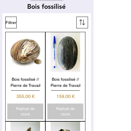
Bois fossilisé
Filtrer
Bois fossilisé //
Bois fossilisé //
Pierre de Travail
Pierre de Travail
Prix
Prix
355,00 €
159,00 €
Rupture de
Rupture de
stock
stock