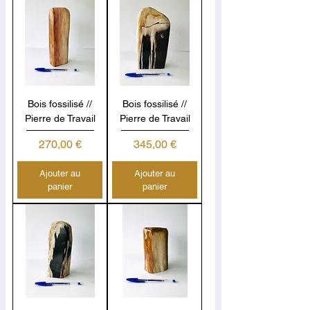
Bois fossilisé //
Bois fossilisé //
Pierre de Travail
Pierre de Travail
Prix
Prix
270,00 €
345,00 €
Ajouter au
Ajouter au
panier
panier