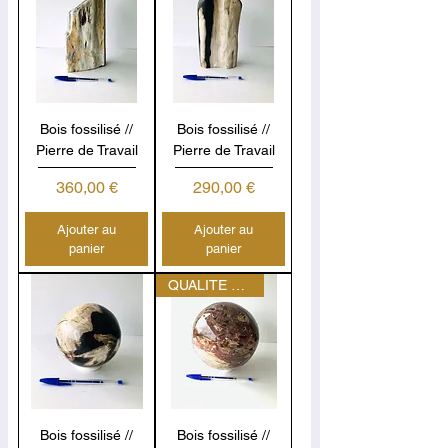
Bois fossilisé //
Bois fossilisé //
Pierre de Travail
Pierre de Travail
Prix
Prix
360,00 €
290,00 €
Ajouter au
Ajouter au
panier
panier
QUALITE EXCEPTIONNELLE
Bois fossilisé //
Bois fossilisé //