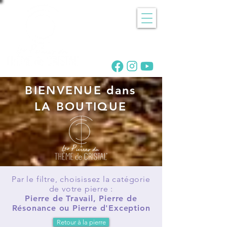
Recherche
de pierres
BIENVENUE dans
LA BOUTIQUE
Par le filtre, choisissez la catégorie
de votre pierre :
Pierre de Travail, Pierre de
Résonance ou Pierre d'Exception
Retour à la pierre