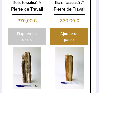
Bois fossilisé //
Bois fossilisé //
Pierre de Travail
Pierre de Travail
Prix
Prix
270,00 €
330,00 €
Rupture de
Ajouter au
stock
panier
Bois fossilisé //
Bois fossilisé //
Pierre de Travail
Pierre de Travail
Prix
Prix
220,00 €
250,00 €
Ajouter au
Ajouter au
panier
panier